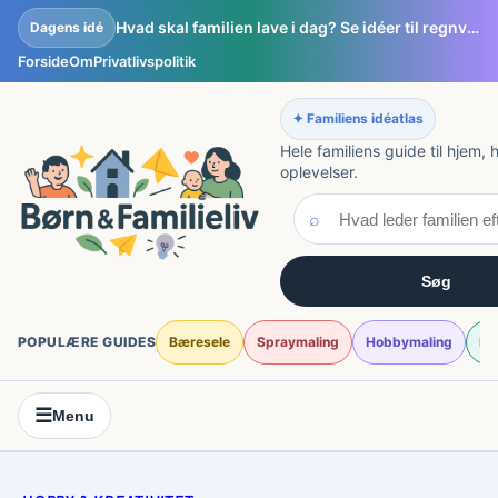
Spring
Hvad skal familien lave i dag? Se idéer til regnvejrsdage, weekendprojekter og små eventyr
Dagens idé
til
Forside
Om
Privatlivspolitik
indhold
✦ Familiens idéatlas
Hele familiens guide til hjem,
oplevelser.
⌕
Søg
POPULÆRE GUIDES
Bæresele
Spraymaling
Hobbymaling
Fi
☰
Menu