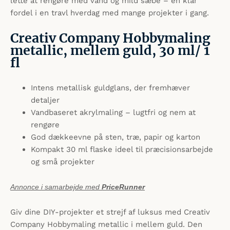
lette at rengøre med vand og mild sæbe – en klar
fordel i en travl hverdag med mange projekter i gang.
Creativ Company Hobbymaling
metallic, mellem guld, 30 ml/ 1
fl
Intens metallisk guldglans, der fremhæver
detaljer
Vandbaseret akrylmaling – lugtfri og nem at
rengøre
God dækkeevne på sten, træ, papir og karton
Kompakt 30 ml flaske ideel til præcisionsarbejde
og små projekter
Annonce i samarbejde med
PriceRunner
Giv dine DIY-projekter et strejf af luksus med Creativ
Company Hobbymaling metallic i mellem guld. Den