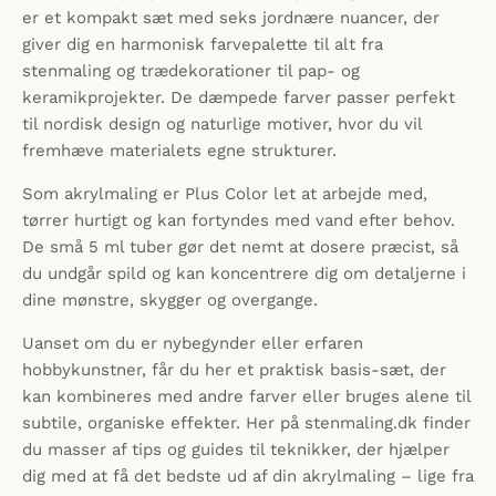
er et kompakt sæt med seks jordnære nuancer, der
giver dig en harmonisk farvepalette til alt fra
stenmaling og trædekorationer til pap- og
keramikprojekter. De dæmpede farver passer perfekt
til nordisk design og naturlige motiver, hvor du vil
fremhæve materialets egne strukturer.
Som akrylmaling er Plus Color let at arbejde med,
tørrer hurtigt og kan fortyndes med vand efter behov.
De små 5 ml tuber gør det nemt at dosere præcist, så
du undgår spild og kan koncentrere dig om detaljerne i
dine mønstre, skygger og overgange.
Uanset om du er nybegynder eller erfaren
hobbykunstner, får du her et praktisk basis-sæt, der
kan kombineres med andre farver eller bruges alene til
subtile, organiske effekter. Her på stenmaling.dk finder
du masser af tips og guides til teknikker, der hjælper
dig med at få det bedste ud af din akrylmaling – lige fra