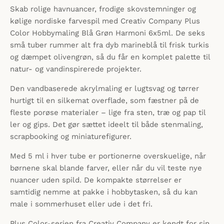
Skab rolige havnuancer, frodige skovstemninger og
kølige nordiske farvespil med Creativ Company Plus
Color Hobbymaling Blå Grøn Harmoni 6x5ml. De seks
små tuber rummer alt fra dyb marineblå til frisk turkis
og dæmpet olivengrøn, så du får en komplet palette til
natur- og vandinspirerede projekter.
Den vandbaserede akrylmaling er lugtsvag og tørrer
hurtigt til en silkemat overflade, som fæstner på de
fleste porøse materialer – lige fra sten, træ og pap til
ler og gips. Det gør sættet ideelt til både stenmaling,
scrapbooking og miniaturefigurer.
Med 5 ml i hver tube er portionerne overskuelige, når
børnene skal blande farver, eller når du vil teste nye
nuancer uden spild. De kompakte størrelser er
samtidig nemme at pakke i hobbytasken, så du kan
male i sommerhuset eller ude i det fri.
Plus Color-serien fra Creativ Company er kendt for sin