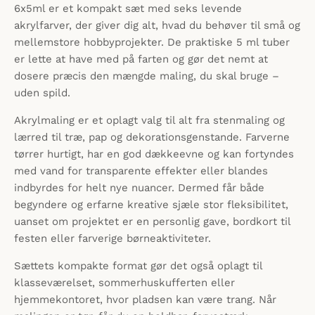
6x5ml er et kompakt sæt med seks levende
akrylfarver, der giver dig alt, hvad du behøver til små og
mellemstore hobbyprojekter. De praktiske 5 ml tuber
er lette at have med på farten og gør det nemt at
dosere præcis den mængde maling, du skal bruge –
uden spild.
Akrylmaling er et oplagt valg til alt fra stenmaling og
lærred til træ, pap og dekorationsgenstande. Farverne
tørrer hurtigt, har en god dækkeevne og kan fortyndes
med vand for transparente effekter eller blandes
indbyrdes for helt nye nuancer. Dermed får både
begyndere og erfarne kreative sjæle stor fleksibilitet,
uanset om projektet er en personlig gave, bordkort til
festen eller farverige børneaktiviteter.
Sættets kompakte format gør det også oplagt til
klasseværelset, sommerhus­kufferten eller
hjemmekontoret, hvor pladsen kan være trang. Når