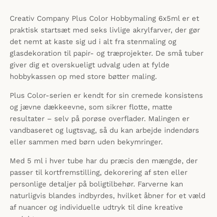
Creativ Company Plus Color Hobbymaling 6x5ml er et
praktisk startsæt med seks livlige akrylfarver, der gør
det nemt at kaste sig ud i alt fra stenmaling og
glasdekoration til papir- og træprojekter. De små tuber
giver dig et overskueligt udvalg uden at fylde
hobbykassen op med store bøtter maling.
Plus Color-serien er kendt for sin cremede konsistens
og jævne dækkeevne, som sikrer flotte, matte
resultater – selv på porøse overflader. Malingen er
vandbaseret og lugtsvag, så du kan arbejde indendørs
eller sammen med børn uden bekymringer.
Med 5 ml i hver tube har du præcis den mængde, der
passer til kortfremstilling, dekorering af sten eller
personlige detaljer på boligtilbehør. Farverne kan
naturligvis blandes indbyrdes, hvilket åbner for et væld
af nuancer og individuelle udtryk til dine kreative