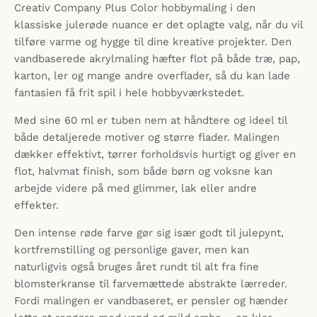
Creativ Company Plus Color hobbymaling i den
klassiske julerøde nuance er det oplagte valg, når du vil
tilføre varme og hygge til dine kreative projekter. Den
vandbaserede akrylmaling hæfter flot på både træ, pap,
karton, ler og mange andre overflader, så du kan lade
fantasien få frit spil i hele hobbyværkstedet.
Med sine 60 ml er tuben nem at håndtere og ideel til
både detaljerede motiver og større flader. Malingen
dækker effektivt, tørrer forholdsvis hurtigt og giver en
flot, halvmat finish, som både børn og voksne kan
arbejde videre på med glimmer, lak eller andre
effekter.
Den intense røde farve gør sig især godt til julepynt,
kortfremstilling og personlige gaver, men kan
naturligvis også bruges året rundt til alt fra fine
blomsterkranse til farvemættede abstrakte lærreder.
Fordi malingen er vandbaseret, er pensler og hænder