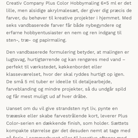
Creativ Company Plus Color Hobbymaling 6×5 ml er det
lille, men alsidige akrylmalesæt, der giver dig præcis de
farver, du behøver til kreative projekter i hjemmet. Med
seks vandbaserede farver får både nybegyndere og
erfarne hobbyentusiaster en nem og ren indgang til
sten-, træ- og papirmaling.
Den vandbaserede formulering betyder, at malingen er
lugtsvag, hurtigtørrende og kan rengøres med vand –
perfekt til værkstedet, køkkenbordet eller
klasseværelset, hvor der skal ryddes hurtigt op igen.
De små 5 ml tuber er ideelle til detaljearbejde,
farveblanding og mindre projekter, så du undgår spild
og får mest muligt ud af hver dråbe.
Uanset om du vil give strandsten nyt liv, pynte en
trææske eller skabe farvestrålende kort, leverer Plus
Color-serien en dækkende finish, som holder. Sættets
kompakte størrelse gør det desuden nemt at tage med