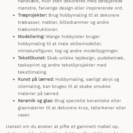
håndværk, hvor sten dekoreres med detaljerede
mønstre, farverige design eller inspirerende ord.
Træprojekter:
Brug hobbymaling til at dekorere
trækasser, møbler, billedrammer og andre
trækonstruktioner.
Modellering:
Mange hobbyister bruger
hobbymaling til at male skibsmodeller,
miniaturefigurer, tog og andre modelbygninger.
Tekstilkunst:
Skab unikke tøjdesign, pudebetræk,
taskeprint og andre tekstilprojekter med
tekstilmaling.
Kunst på lærred:
Hobbymaling, særligt akryl og
oliemaling, kan bruges til at skabe smukke
malerier på lærred.
Keramik og glas:
Brug specielle keramiske eller
glasmalerier til at dekorere krus, tallerkener eller
vaser.
Uanset om du ønsker at pifte et gammelt møbel op,