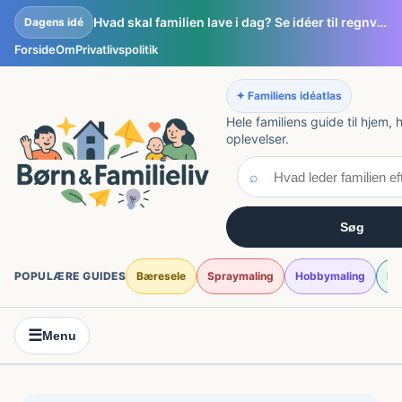
Spring
Hvad skal familien lave i dag? Se idéer til regnvejrsdage, weekendprojekter og små eventyr
Dagens idé
til
Forside
Om
Privatlivspolitik
indhold
✦ Familiens idéatlas
Hele familiens guide til hjem,
oplevelser.
⌕
Søg
POPULÆRE GUIDES
Bæresele
Spraymaling
Hobbymaling
Fi
☰
Menu