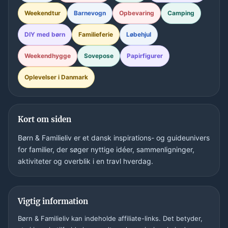
Weekendtur
Barnevogn
Opbevaring
Camping
DIY med børn
Familieferie
Løbehjul
Weekendhygge
Sovepose
Papirfigurer
Oplevelser i Danmark
Kort om siden
Børn & Familieliv er et dansk inspirations- og guideunivers
for familier, der søger nyttige idéer, sammenligninger,
aktiviteter og overblik i en travl hverdag.
Vigtig information
Børn & Familieliv kan indeholde affiliate-links. Det betyder,