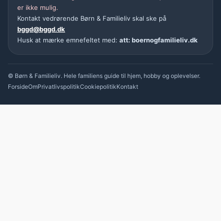
er ikke mulig.
Kontakt vedrørende Børn & Familieliv skal ske på
bggd@bggd.dk
Husk at mærke emnefeltet med:
att: boernogfamilieliv.dk
© Børn & Familieliv. Hele familiens guide til hjem, hobby og oplevelser.
Forside
Om
Privatlivspolitik
Cookiepolitik
Kontakt